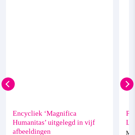
Encycliek ‘Magnifica
Pa
Humanitas’ uitgelegd in vijf
Le
afbeeldingen
Mgr