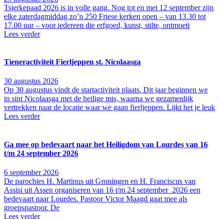
Tsjerkepaad 2026 is in volle gang. Nog tot en met 12 september zijn
elke zaterdagmiddag zo’n 250 Friese kerken open – van 13.30 tot
17.00 uur – voor iedereen die erfgoed, kunst, stilte, ontmoeti
Lees verder
Tieneractiviteit Fierljeppen st. Nicolaasga
30 augustus 2026
Op 30 augustus vindt de startactiviteit plaats. Dit jaar beginnen we
in sint Nicolaasga met de heilige mis, waarna we gezamenlijk
vertrekken naar de locatie waar we gaan fierljeppen. Lijkt het je leuk
Lees verder
Ga mee op bedevaart naar het Heiligdom van Lourdes van 16
t/m 24 september 2026
6 september 2026
De parochies H. Martinus uit Groningen en H. Franciscus van
Assisi uit Assen organiseren van 16 t/m 24 september 2026 een
bedevaart naar Lourdes. Pastoor Victor Maagd gaat mee als
groepspastoor. De
Lees verder