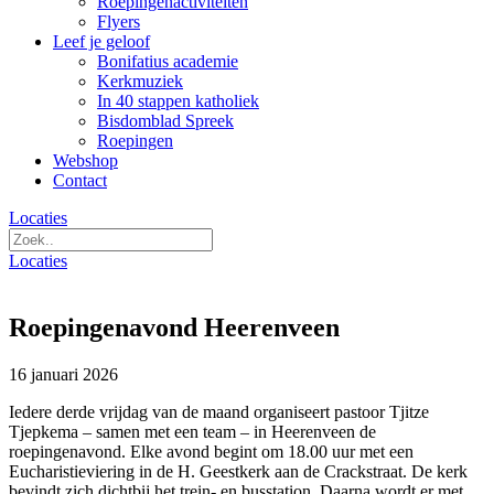
Roepingenactiviteiten
Flyers
Leef je geloof
Bonifatius academie
Kerkmuziek
In 40 stappen katholiek
Bisdomblad Spreek
Roepingen
Webshop
Contact
Locaties
Locaties
Roepingenavond Heerenveen
16 januari 2026
Iedere derde vrijdag van de maand organiseert pastoor Tjitze
Tjepkema – samen met een team – in Heerenveen de
roepingenavond. Elke avond begint om 18.00 uur met een
Eucharistieviering in de H. Geestkerk aan de Crackstraat. De kerk
bevindt zich dichtbij het trein- en busstation. Daarna wordt er met