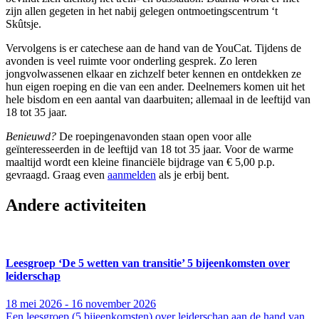
zijn allen gegeten in het nabij gelegen ontmoetingscentrum ‘t
Skûtsje.
Vervolgens is er catechese aan de hand van de YouCat. Tijdens de
avonden is veel ruimte voor onderling gesprek. Zo leren
jongvolwassenen elkaar en zichzelf beter kennen en ontdekken ze
hun eigen roeping en die van een ander. Deelnemers komen uit het
hele bisdom en een aantal van daarbuiten; allemaal in de leeftijd van
18 tot 35 jaar.
Benieuwd?
De roepingenavonden staan open voor alle
geïnteresseerden in de leeftijd van 18 tot 35 jaar. Voor de warme
maaltijd wordt een kleine financiële bijdrage van € 5,00 p.p.
gevraagd. Graag even
aanmelden
als je erbij bent.
Andere activiteiten
Leesgroep ‘De 5 wetten van transitie’ 5 bijeenkomsten over
leiderschap
18 mei 2026 - 16 november 2026
Een leesgroep (5 bijeenkomsten) over leiderschap aan de hand van