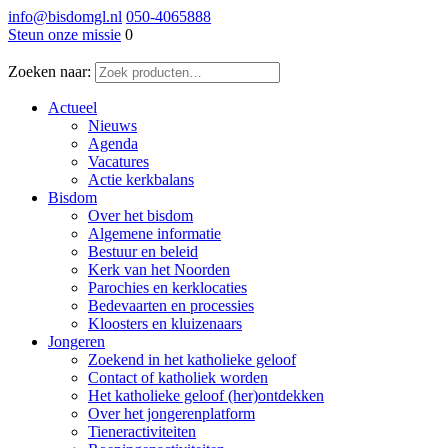
info@bisdomgl.nl
050-4065888
Steun onze missie
0
Zoeken naar:
Actueel
Nieuws
Agenda
Vacatures
Actie kerkbalans
Bisdom
Over het bisdom
Algemene informatie
Bestuur en beleid
Kerk van het Noorden
Parochies en kerklocaties
Bedevaarten en processies
Kloosters en kluizenaars
Jongeren
Zoekend in het katholieke geloof
Contact of katholiek worden
Het katholieke geloof (her)ontdekken
Over het jongerenplatform
Tieneractiviteiten