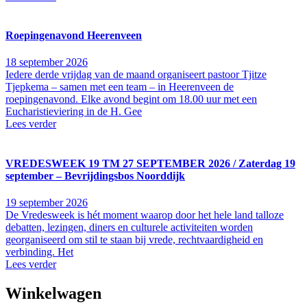
Roepingenavond Heerenveen
18 september 2026
Iedere derde vrijdag van de maand organiseert pastoor Tjitze
Tjepkema – samen met een team – in Heerenveen de
roepingenavond. Elke avond begint om 18.00 uur met een
Eucharistieviering in de H. Gee
Lees verder
VREDESWEEK 19 TM 27 SEPTEMBER 2026 / Zaterdag 19
september – Bevrijdingsbos Noorddijk
19 september 2026
De Vredesweek is hét moment waarop door het hele land talloze
debatten, lezingen, diners en culturele activiteiten worden
georganiseerd om stil te staan bij vrede, rechtvaardigheid en
verbinding. Het
Lees verder
Winkelwagen