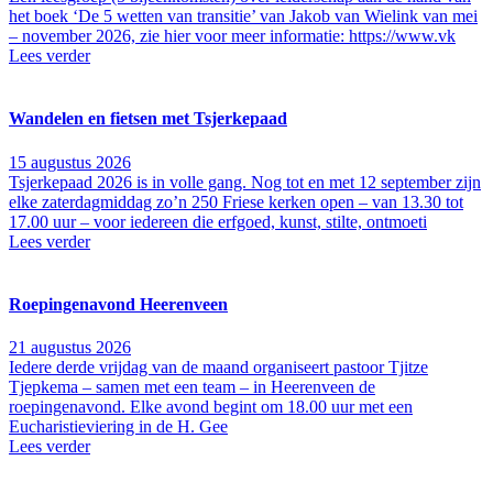
het boek ‘De 5 wetten van transitie’ van Jakob van Wielink van mei
– november 2026, zie hier voor meer informatie: https://www.vk
Lees verder
Wandelen en fietsen met Tsjerkepaad
15 augustus 2026
Tsjerkepaad 2026 is in volle gang. Nog tot en met 12 september zijn
elke zaterdagmiddag zo’n 250 Friese kerken open – van 13.30 tot
17.00 uur – voor iedereen die erfgoed, kunst, stilte, ontmoeti
Lees verder
Roepingenavond Heerenveen
21 augustus 2026
Iedere derde vrijdag van de maand organiseert pastoor Tjitze
Tjepkema – samen met een team – in Heerenveen de
roepingenavond. Elke avond begint om 18.00 uur met een
Eucharistieviering in de H. Gee
Lees verder