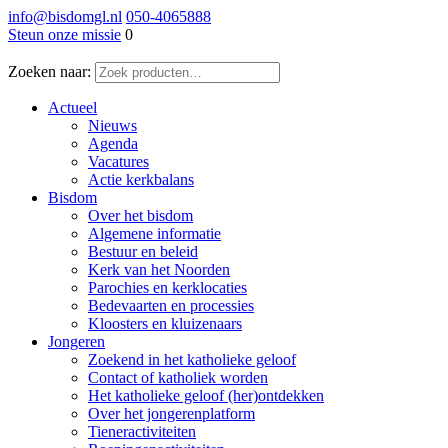
info@bisdomgl.nl
050-4065888
Steun onze missie
0
Zoeken naar:
Actueel
Nieuws
Agenda
Vacatures
Actie kerkbalans
Bisdom
Over het bisdom
Algemene informatie
Bestuur en beleid
Kerk van het Noorden
Parochies en kerklocaties
Bedevaarten en processies
Kloosters en kluizenaars
Jongeren
Zoekend in het katholieke geloof
Contact of katholiek worden
Het katholieke geloof (her)ontdekken
Over het jongerenplatform
Tieneractiviteiten