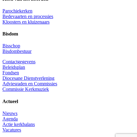
Parochiekerken
Bedevaarten en processies
Kloosters en kluizenaars
Bisdom
Bisschop
Bisdombestuur
Contactgegevens
Beleidsplan
Fondsen
Diocesane Dienstverlening
Adviesraden en Commissies
Commissie Kerkmuziek
Actueel
Nieuws
Agenda
Actie kerkbalans
Vacatures