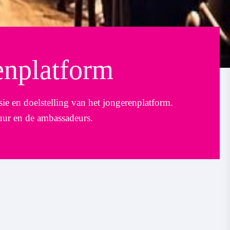
enplatform
ie en doelstelling van het jongerenplatform.
tuur en de ambassadeurs.