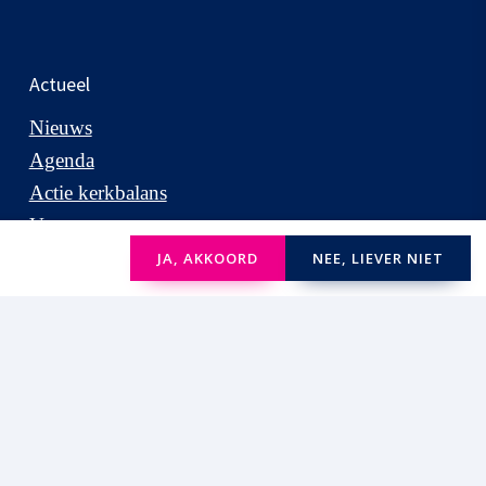
Actueel
Nieuws
Agenda
Actie kerkbalans
Vacatures
JA, AKKOORD
NEE, LIEVER NIET