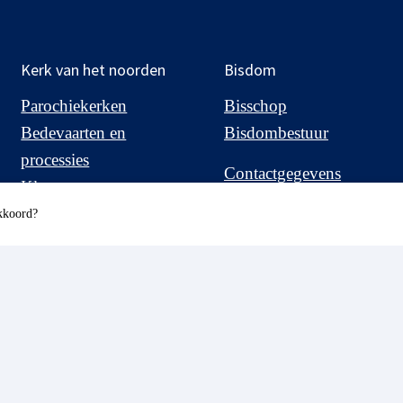
Kerk van het noorden
Bisdom
Parochiekerken
Bisschop
Bedevaarten en
Bisdombestuur
processies
Contactgegevens
Kloosters en
Beleidsplan
kluizenaars
akkoord?
Fondsen
Diocesane
Dienstverlening
Adviesraden en
Commissies
Commissie
Kerkmuziek