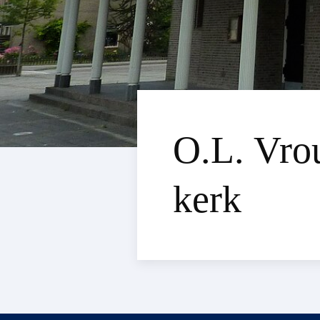
O.L. Vro
kerk