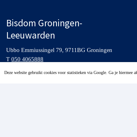
Bisdom Groningen-
Leeuwarden
Ubbo Emmiussingel 79, 9711BG Groningen
T
050 4065888
E
info@bisdomgl.nl
Deze website gebruikt cookies voor statistieken via Google. Ga je hiermee 
I
www.bisdomgl.nl
Het secretariaat is bereikbaar van
Maandag t/m donderdag van 9.00 – 16.00 uur,
Vrijdagmorgen van 9.00 tot 12.00 uur.