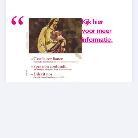
Kijk hier
voor meer
informatie.
Ook de uitgave
met daarin onder
meer
Dilexit nos
van paus