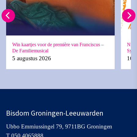
Win kaartjes voor de première van Franciscus –
Nieu
De Familiemusical
Synod
5 augustus 2026
16 j
Bisdom Groningen-Leeuwarden
Ubbo Emmiussingel 79, 9711BG Groningen
T
050 4065888