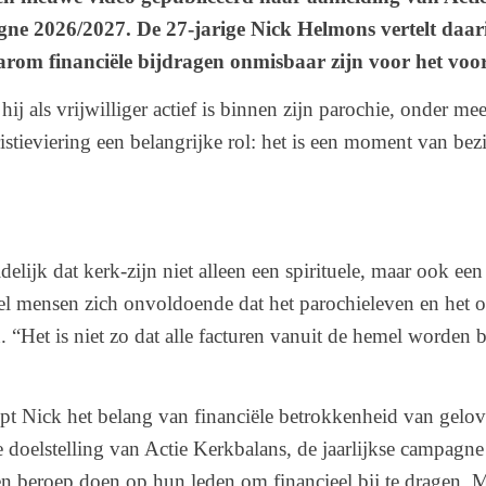
ne 2026/2027. De 27-jarige Nick Helmons vertelt daari
arom financiële bijdragen onmisbaar zijn voor het voo
hij als vrijwilliger actief is binnen zijn parochie, onder m
istieviering een belangrijke rol: het is een moment van bez
delijk dat kerk-zijn niet alleen een spirituele, maar ook een
eel mensen zich onvoldoende dat het parochieleven en het
Het is niet zo dat alle facturen vanuit de hemel worden be
ept Nick het belang van financiële betrokkenheid van gelov
e doelstelling van Actie Kerkbalans, de jaarlijkse campagne
 beroep doen op hun leden om financieel bij te dragen. Me