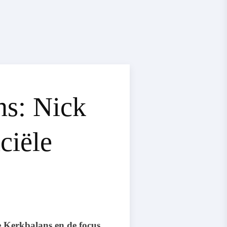
ns: Nick
ciële
e Kerkbalans en de focus