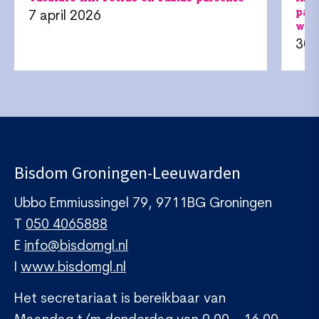
pas
7 april 2026
werk
30 
Bisdom Groningen-Leeuwarden
Ubbo Emmiussingel 79, 9711BG Groningen
T
050 4065888
E
info@bisdomgl.nl
I
www.bisdomgl.nl
Het secretariaat is bereikbaar van