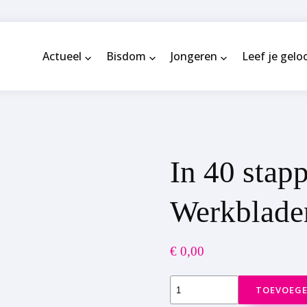
Actueel
Bisdom
Jongeren
Leef je gelo
In 40 stap
Werkblade
€
0,00
In
TOEVOEGE
40