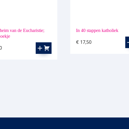
heim van de Eucharistie;
In 40 stappen katholiek
boekje
€
17,50
0