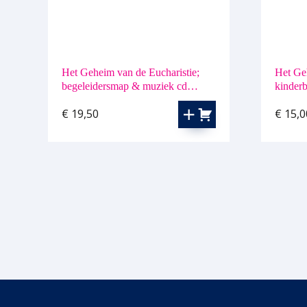
Het Geheim van de Eucharistie;
Het Ge
begeleidersmap & muziek cd
kinder
(meezingversie)
€
19,50
€
15,0