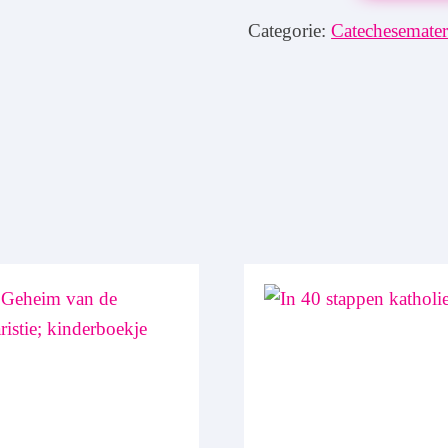
stappen
Categorie:
Catechesemater
katholiek
Werkbladen
aantal