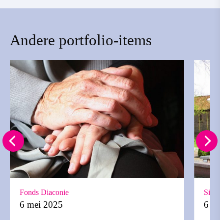
Andere portfolio-items
Fonds Diaconie
Sint 
6 mei 2025
6 m