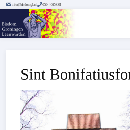
info@bisdomgl.nl
050-4065888
Sint Bonifatiusf