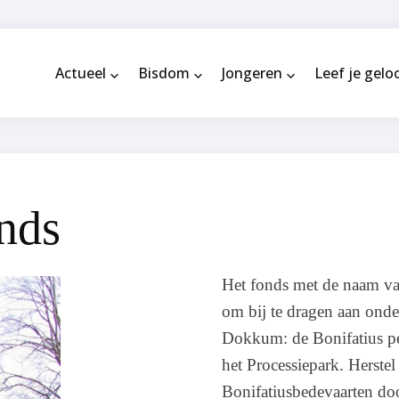
Actueel
Bisdom
Jongeren
Leef je gelo
onds
Het fonds met de naam van
om bij te dragen aan ond
Dokkum: de Bonifatius pe
het Processiepark. Herste
Bonifatiusbedevaarten doo