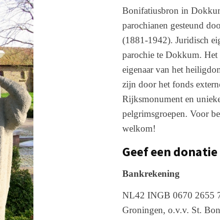
Bonifatiusbron in Dokkum 
parochianen gesteund doo
(1881-1942). Juridisch e
parochie te Dokkum. Het
eigenaar van het heiligd
zijn door het fonds exter
Rijksmonument en unieke 
pelgrimsgroepen. Voor be
welkom!
Geef een donatie
Bankrekening
NL42 INGB 0670 2655 78
Groningen, o.v.v. St. Bon